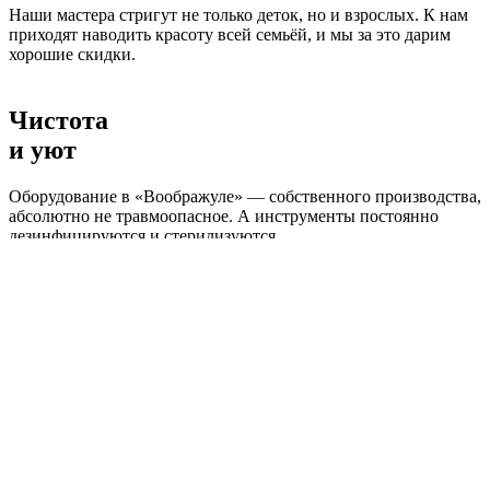
Наши мастера стригут не только деток, но и взрослых. К нам
приходят наводить красоту всей семьёй, и мы за это дарим
хорошие скидки.
Чистота
и уют
Оборудование в «Воображуле» — собственного производства,
абсолютно не травмоопасное. А инструменты постоянно
дезинфицируются и стерилизуются.
Подарки, скидки, плюшки!
Мы дарим скидки постоянным клиентам, постоянно
проводим акции. Например, каждую среду скидки на стрижки
более 30%! Поэтому стричь деток у нас — выгодно!
Сайт собирает файлы Cookie для корректной работы и
аналитики. Используя его, вы соглашаетесь с
Политикой
обработки персональных данных.
Если вам это не подходит
— отключите Cookies в настройках браузера.
Принять